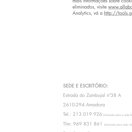
mais informações sobre cooki
eliminados, visite
www.allabo
Analytics, vá a
http://tools
CONTACTOS
SEDE E ESCRITÓRIO:
Estrada do Zambujal nº38 A
2610-294 Amadora
Tel.: 213 019 926
(chamada para a rede fix
Tlm: 969 831 861
(chamada para rede móv