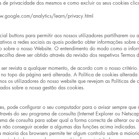
as de privacidade dos mesmos e como excluir os seus cookies clica
w.google.com/analytics/learn/privacy.html
ial buttons para permitir aos nossos utilizadores partilharem ou
elativos a redes sociais as quais poderão obter informações sobre 
uindo sobre o nosso Website. O entendimento do modo como a info
colha deve ser obtido através da revisão dos respetivos Termos de
e ser revista a qualquer momento, de acordo com o nosso critério
 no topo da página será alterada. A Política de cookies alterada 
s os utilizadores do nosso website que revejam as Políticas de
mados sobre a nossa gestão das cookies.
ies, pode configurar o seu computador para o avisar sempre que
através do seu programa de consulta (Internet Explorer ou Netsca
a de consulta para saber qual a forma correcta de alterar ou ac
á não conseguir aceder a algumas das funções acima indicadas.
a maioria dos browsers permite ter algum controlo sobre a maiori