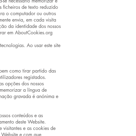
na-se necessário memorizar e
 ficheiros de texto reduzido
ra o computador ou outros
rmente envia, em cada visita
ção da identidade dos nossos
ntrar em AboutCookies.org
cnologias. Ao usar este site
bem como tirar partido das
ilizadores registados.
as opções dos nossos
 memorizar a língua de
ormação gravada é anónima e
nossos conteúdos e as
namento deste Website.
visitantes e as cookies de
o Website e com que