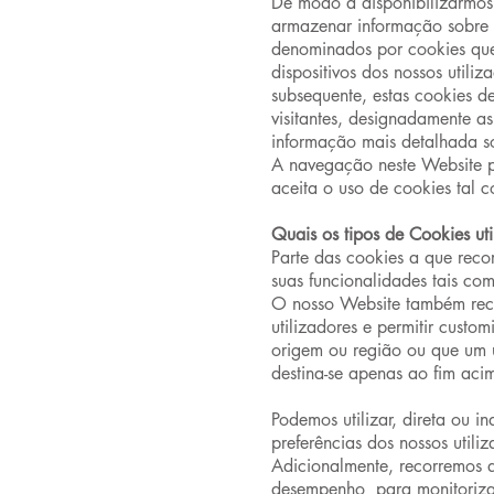
De modo a disponibilizarmos 
armazenar informação sobre a 
denominados por cookies que
dispositivos dos nossos utili
subsequente, estas cookies d
visitantes, designadamente a
informação mais detalhada so
A navegação neste Website pe
aceita o uso de cookies tal c
Quais os tipos de Cookies ut
Parte das cookies a que reco
suas funcionalidades tais co
O nosso Website também reco
utilizadores e permitir cust
origem ou região ou que um 
destina-se apenas ao fim aci
Podemos utilizar, direta ou i
preferências dos nossos util
Adicionalmente, recorremos a
desempenho para monitorizar