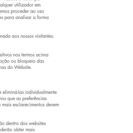
alquer utilizador em
remos proceder ao uso
s para analisar a forma
nada aos nossos visitantes.
itivos nos termos acima
moção ou bloqueio das
onas do Website.
 eliminá-las individualmente
os que as preferências
ra mais esclarecimentos devem
ão dentro dos websites
oderão obter mais