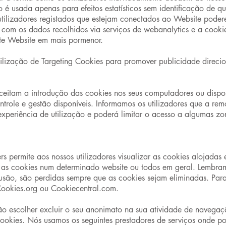
 é usada apenas para efeitos estatísticos sem identificação de qu
 utilizadores registados que estejam conectados ao Website pode
om os dados recolhidos via serviços de webanalytics e a cookie
este Website em mais pormenor.
tilização de Targeting Cookies para promover publicidade direcio
ceitam a introdução das cookies nos seus computadores ou dispos
ntrole e gestão disponíveis. Informamos os utilizadores que a re
experiência de utilização e poderá limitar o acesso a algumas z
 permite aos nossos utilizadores visualizar as cookies alojadas e
 as cookies num determinado website ou todos em geral. Lembram
clusão, são perdidas sempre que as cookies sejam eliminadas. Pa
Cookies.org ou Cookiecentral.com.
ão escolher excluir o seu anonimato na sua atividade de navegaç
cookies. Nós usamos os seguintes prestadores de serviços onde p