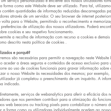
um serviço personalizado e eficiente aos nossos utilizadores tor
forma como este Website deve ser utilizado. Para tal, utilizamos
 contêm quantidades de informação reduzidas descarregadas pa
zadores através de um servidor. O seu browser de internet posterio
e volta para o Website, permitindo o reconhecimento e memoriza
s preferências de utilização dos nossos utilizadores. Poderá enco
bre cookies e seu respetivo funcionamento.
rmite a recolha de informação com recurso a cookies e demais te
omo descrito nesta política de cookies .
ilizados e porquê?
rremos são necessárias para permitir a navegação neste Website 
mo aceder a áreas seguras e conteúdos de acesso exclusivo para ut
rre ao uso de cookies funcionais para gravar informação sobre 
omizar o nosso Website às necessidades dos mesmos; por exemplo,
utilizador já completou o preenchimento de um inquérito. A inf
ma indicado.
ndiretamente, serviços de webanalytics para aferir a eficácia dos 
izadores que nos permitem contribuir para a otimização do funcio
os web beacons ou tracking pixels para contabilizar o número de 
 a forma como os utilizadores individualmente acedem ao noss