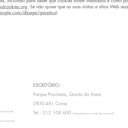
es, incluindo para saber que cookies foram instalados e como p
utcookies.org
. Se não quiser que as suas visitas a sítios Web s
.google.com/dlpage/gaoptout
.
ESCRITÓRIO:
Parque Proclama, Quinta da Areia
2830-481 Coina
a nacional)
Tel.: 212 108 600
(chamada para a rede fixa nacional)
el nacional)