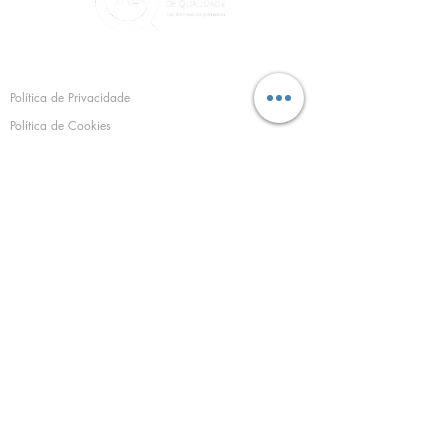
Política de Privacidade
Política de Cookies
©
1994 - 2025
Sacramento Campos Projectos e
Serviços, SA
SEDE E ESCRITÓRIO:
Estrada do Zambujal nº38 A
2610-294
Amadora
Tel.:
213 019 926
(chamada para a rede
fixa nacional)