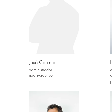
José Correia
administrador
e
não executivo
a
l