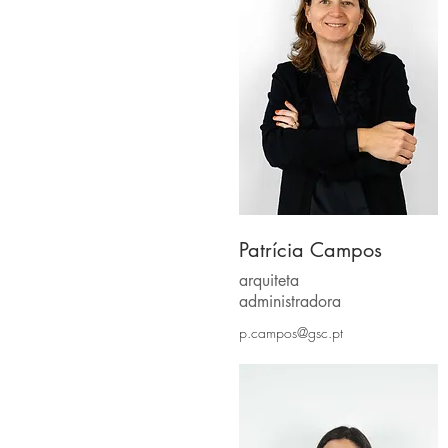
Patrícia Campos
arquiteta
administradora
p.campos@gsc.pt