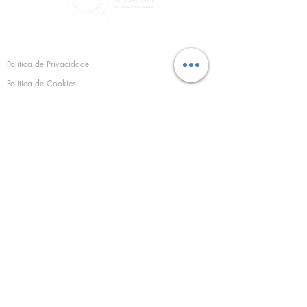
Política de Privacidade
Política de Cookies
©
1994 - 2025
Sacramento Campos Projectos e
Serviços, SA
SEDE E ESCRITÓRIO:
Estrada do Zambujal nº38 A
2610-294
Amadora
Tel.:
213 019 926
(chamada para a rede
fixa nacional)