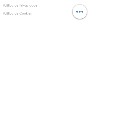
Política de Privacidade
Política de Cookies
©
1994 - 2025
Sacramento Campos Projectos e
Serviços, SA
SEDE E ESCRITÓRIO:
Estrada do Zambujal nº38 A
2610-294
Amadora
Tel.:
213 019 926
(chamada para a rede
fixa nacional)
Tlm:
969 831 861
(chamada para rede
móvel nacional)