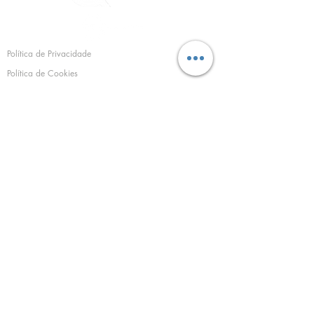
Política de Privacidade
Política de Cookies
©
1994 - 2025
Sacramento Campos Projectos e
Serviços, SA
SEDE E ESCRITÓRIO:
Estrada do Zambujal nº38 A
2610-294
Amadora
Tel.:
213 019 926
(chamada para a rede
fixa nacional)