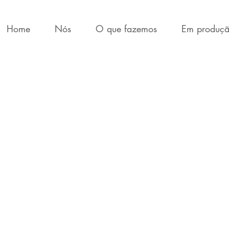
Home
Nós
O que fazemos
Em produç